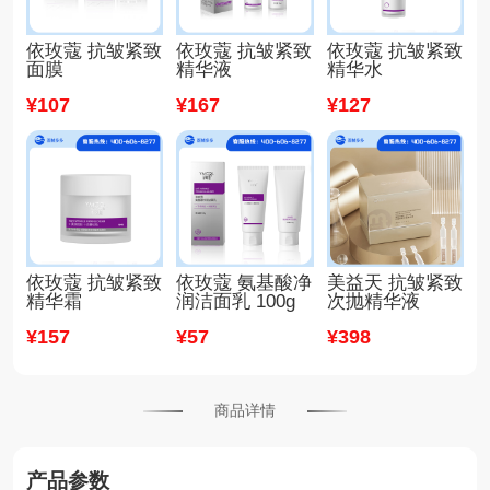
依玫蔻 抗皱紧致
依玫蔻 抗皱紧致
依玫蔻 抗皱紧致
面膜
精华液
精华水
¥
107
¥
167
¥
127
依玫蔻 抗皱紧致
依玫蔻 氨基酸净
美益天 抗皱紧致
精华霜
润洁面乳 100g
次抛精华液
¥
157
¥
57
¥
398
商品详情
产品参数