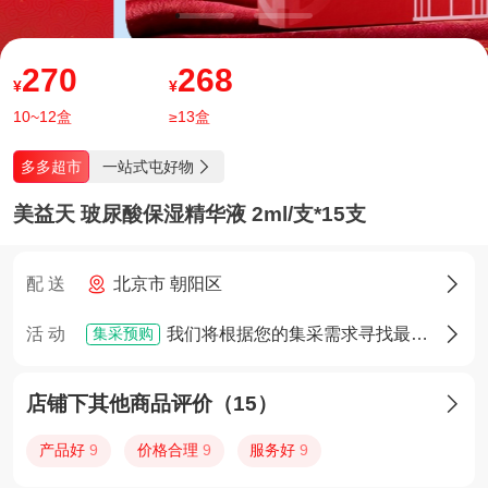
270
268
¥
¥
10~12盒
≥13盒
一站式屯好物
多多超市

美益天 玻尿酸保湿精华液 2ml/支*15支
配 送
北京市 朝阳区

集采预购
活 动
我们将根据您的集采需求寻找最佳货源，确定货源后您将享有优先采购权

店铺下其他商品评价（15）

产品好
9
价格合理
9
服务好
9