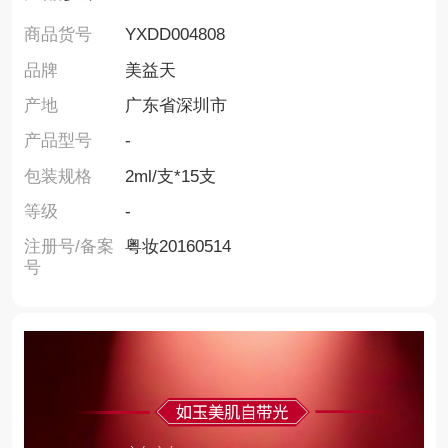
商品货号
YXDD004808
品牌
美益天
产地
广东省深圳市
产品型号
-
包装规格
2ml/支*15支
等级
-
注册号/备案
粤妆20160514
号