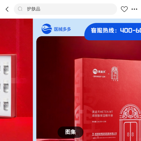



护肤品
商品
评价
详情
推荐
图集