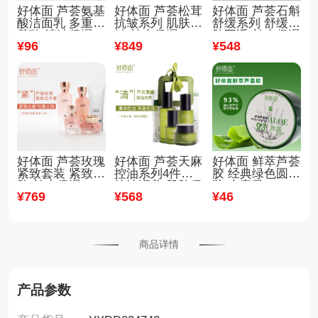
好体面 芦荟氨基
好体面 芦荟松茸
好体面 芦荟石斛
酸洁面乳 多重氨
抗皱系列 肌肤抗
舒缓系列 舒缓肌
基酸 清洁保湿
皱 补水保湿
肤不适 补水保湿
¥
96
¥
849
¥
548
好体面 芦荟玫瑰
好体面 芦荟天麻
好体面 鲜萃芦荟
紧致套装 紧致肌
控油系列4件套
胶 经典绿色圆罐
肤 补水保湿
控油润养 肌肤保
装 大容量
¥
769
¥
568
¥
46
湿
商品详情
产品参数