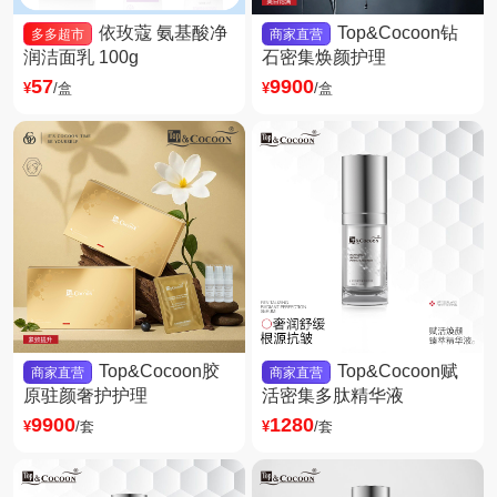
依玫蔻 氨基酸净
Top&Cocoon钻
多多超市
商家直营
润洁面乳 100g
石密集焕颜护理
57
9900
¥
/盒
¥
/盒
Top&Cocoon胶
Top&Cocoon赋
商家直营
商家直营
原驻颜奢护护理
活密集多肽精华液
9900
1280
¥
/套
¥
/套