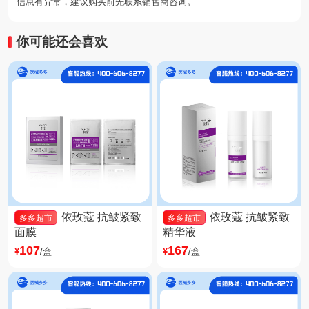
信息有异常，建议购买前先联系销售商咨询。
你可能还会喜欢
依玫蔻 抗皱紧致
依玫蔻 抗皱紧致
多多超市
多多超市
面膜
精华液
107
167
¥
/盒
¥
/盒