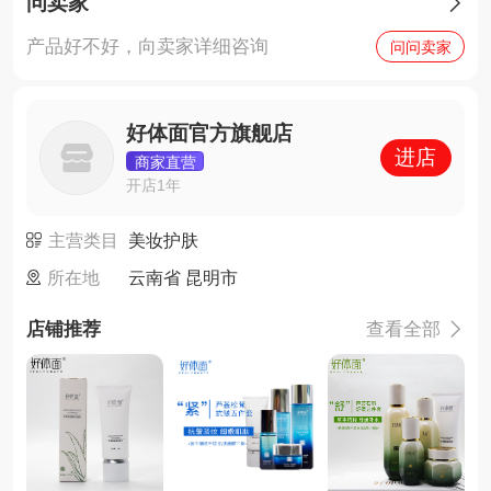
问卖家

产品好不好，向卖家详细咨询
问问卖家
好体面官方旗舰店
进店
商家直营
开店1年
主营类目
美妆护肤
所在地
云南省 昆明市
店铺推荐
查看全部
