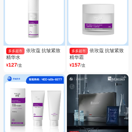
依玫蔻 抗皱紧致
依玫蔻 抗皱紧致
多多超市
多多超市
精华水
精华霜
127
157
¥
/盒
¥
/盒