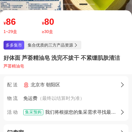
86
80
¥
¥
1~29盒
≥30盒
集合优质的三方产品资源
多多集市

好体面 芦荟精油皂 洗完不拔干 不紧绷肌肤清洁
芦荟精油皂
配 送
北京市 朝阳区

物 流
免运费
（最终以结算时为准）
集采预购
活 动
我们将根据您的集采需求寻找最佳货源，确定货源后您将享有优先采购权
