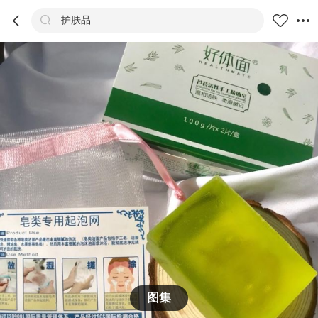



护肤品
商品
评价
详情
推荐
图集